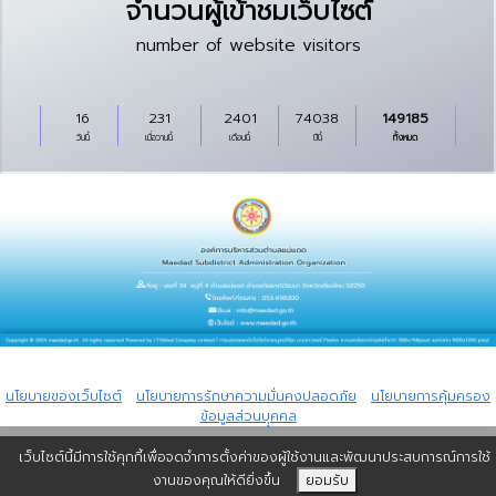
จำนวนผู้เข้าชมเว็บไซต์
number of website visitors
16
231
2401
74038
149185
วันนี้
เมื่อวานนี้
เดือนนี้
ปีนี้
ทั้งหมด
Copyright © 2024 All rights reserved Powered by I.T.Global Company
Limited.
นโยบายของเว็บไซต์
|
นโยบายการรักษาความมั่นคงปลอดภัย
|
นโยบายการคุ้มครอง
ข้อมูลส่วนบุุคคล
เว็บไซต์นี้มีการใช้คุกกี้เพื่อจดจำการตั้งค่าของผู้ใช้งานและพัฒนาประสบการณ์การใช้
งานของคุณให้ดียิ่งขึ้น
ยอมรับ