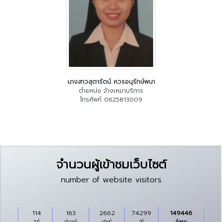
นางสาวสุดารัตน์ ควรอนุรักษ์พนา
ตำแหน่ง จ้างเหมาบริการ
โทรศัพท์ 0625813009
จำนวนผู้เข้าชมเว็บไซต์
number of website visitors
114
163
2662
74299
149446
วันนี้
เมื่อวานนี้
เดือนนี้
ปีนี้
ทั้งหมด