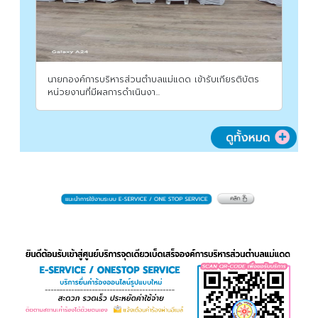
นายกองค์การบริหารส่วนตำบลแม่แดด เข้ารับเกียรติบัตร
หน่วยงานที่มีผลการดำเนินงา...