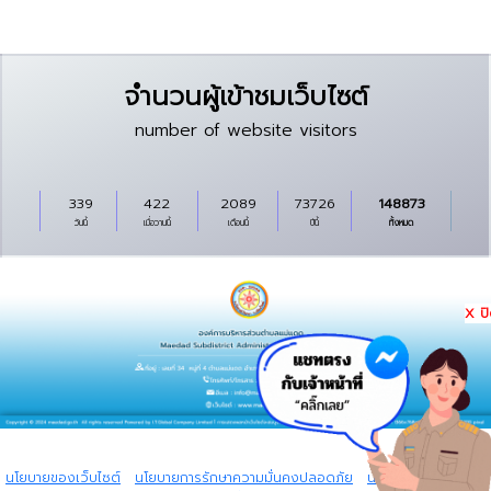
จำนวนผู้เข้าชมเว็บไซต์
number of website visitors
339
422
2089
73726
148873
วันนี้
เมื่อวานนี้
เดือนนี้
ปีนี้
ทั้งหมด
X ป
Copyright © 2024 All rights reserved Powered by I.T.Global Company
Limited.
นโยบายของเว็บไซต์
|
นโยบายการรักษาความมั่นคงปลอดภัย
|
นโยบายการคุ้มครอง